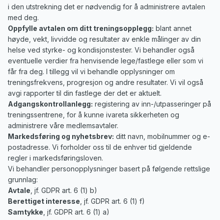
i den utstrekning det er nødvendig for å administrere avtalen
med deg.
Oppfylle avtalen om ditt treningsopplegg:
blant annet
høyde, vekt, livvidde og resultater av enkle målinger av din
helse ved styrke- og kondisjonstester. Vi behandler også
eventuelle verdier fra henvisende lege/fastlege eller som vi
får fra deg. I tillegg vil vi behandle opplysninger om
treningsfrekvens, progresjon og andre resultater. Vi vil også
avgi rapporter til din fastlege der det er aktuelt.
Adgangskontrollanlegg:
registering av inn-/utpasseringer på
treningssentrene, for å kunne ivareta sikkerheten og
administrere våre medlemsavtaler.
Markedsføring og nyhetsbrev:
ditt navn, mobilnummer og e-
postadresse. Vi forholder oss til de enhver tid gjeldende
regler i markedsføringsloven.
Vi behandler personopplysninger basert på følgende rettslige
grunnlag:
Avtale
, jf. GDPR art. 6 (1) b)
Berettiget interesse
, jf. GDPR art. 6 (1) f)
Samtykke
, jf. GDPR art. 6 (1) a)