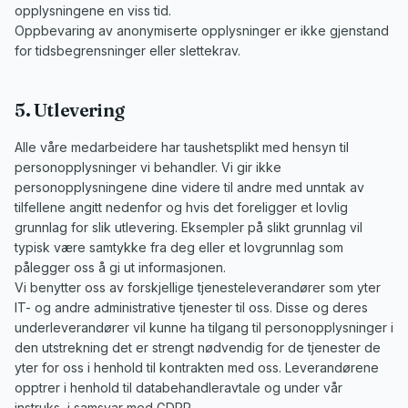
opplysningene en viss tid.
Oppbevaring av anonymiserte opplysninger er ikke gjenstand
for tidsbegrensninger eller slettekrav.
5. Utlevering
Alle våre medarbeidere har taushetsplikt med hensyn til
personopplysninger vi behandler. Vi gir ikke
personopplysningene dine videre til andre med unntak av
tilfellene angitt nedenfor og hvis det foreligger et lovlig
grunnlag for slik utlevering. Eksempler på slikt grunnlag vil
typisk være samtykke fra deg eller et lovgrunnlag som
pålegger oss å gi ut informasjonen.
Vi benytter oss av forskjellige tjenesteleverandører som yter
IT- og andre administrative tjenester til oss. Disse og deres
underleverandører vil kunne ha tilgang til personopplysninger i
den utstrekning det er strengt nødvendig for de tjenester de
yter for oss i henhold til kontrakten med oss. Leverandørene
opptrer i henhold til databehandleravtale og under vår
instruks, i samsvar med GDPR.